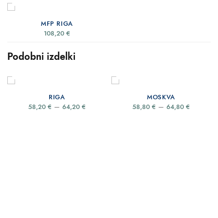
MFP RIGA
108,20
€
Podobni izdelki
IZBERITE MOŽNOSTI
IZBERITE MOŽNOSTI
RIGA
MOSKVA
Price
Price
–
–
58,20
€
64,20
€
58,80
€
64,80
€
range:
range:
58,20 €
58,80 €
through
through
64,20 €
64,80 €