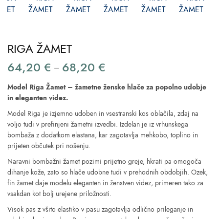
RIGA ŽAMET
64,20
€
68,20
€
Price
–
range:
Model Riga Žamet – žametne ženske hlače za popolno udobje
64,20 €
in eleganten videz.
through
Model Riga je izjemno udoben in vsestranski kos oblačila, zdaj na
68,20 €
voljo tudi v prefinjeni žametni izvedbi. Izdelan je iz vrhunskega
bombaža z dodatkom elastana, kar zagotavlja mehkobo, toplino in
prijeten občutek pri nošenju.
Naravni bombažni žamet pozimi prijetno greje, hkrati pa omogoča
dihanje kože, zato so hlače udobne tudi v prehodnih obdobjih. Ozek,
fin žamet daje modelu eleganten in ženstven videz, primeren tako za
vsakdan kot bolj urejene priložnosti.
Visok pas z všito elastiko v pasu zagotavlja odlično prileganje in