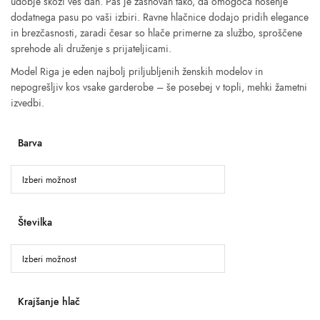
udobje skozi ves dan. Pas je zasnovan tako, da omogoča nošenje
dodatnega pasu po vaši izbiri. Ravne hlačnice dodajo pridih elegance
in brezčasnosti, zaradi česar so hlače primerne za službo, sproščene
sprehode ali druženje s prijateljicami.
Model Riga je eden najbolj priljubljenih ženskih modelov in
nepogrešljiv kos vsake garderobe – še posebej v topli, mehki žametni
izvedbi.
Barva
Številka
Krajšanje hlač