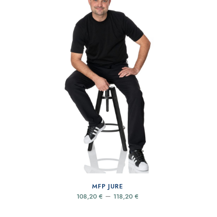
MFP JURE
Price
–
108,20
€
118,20
€
range:
108,20 €