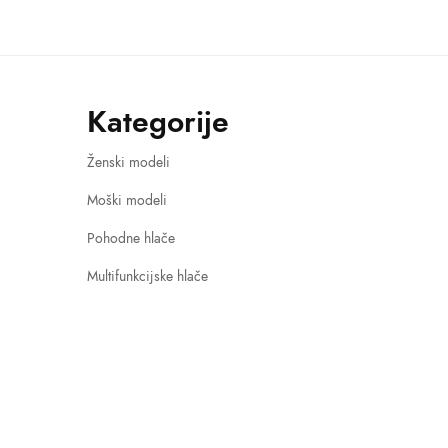
through
118,20 €
Kategorije
Ženski modeli
Moški modeli
Pohodne hlače
Multifunkcijske hlače