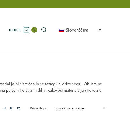
Slovenščina
0,00
€
0
erial je bi-elastičen in se razteguje v dve smeri. Ob tem ne
a pa se hitro suši in diha. Kakovost materiala je strokovno
4
8
12
Razvrsti po