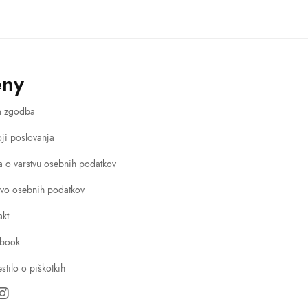
eny
a zgodba
ji poslovanja
va o varstvu osebnih podatkov
tvo osebnih podatkov
akt
book
stilo o piškotkih