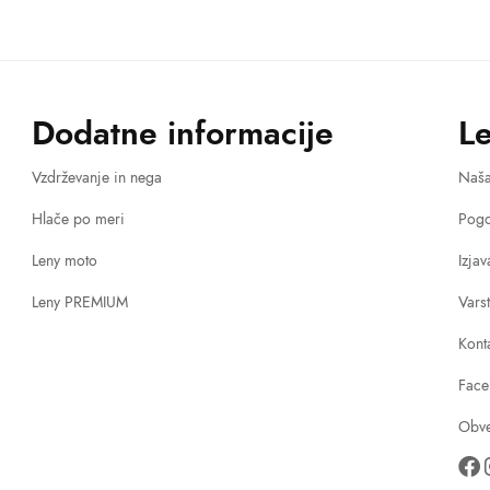
Dodatne informacije
L
Vzdrževanje in nega
Naš
Hlače po meri
Pogo
Leny moto
Izja
Leny PREMIUM
Vars
Kont
Face
Obve