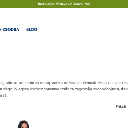
Brezplačna dostava do konca leta!
A ZGODBA
BLOG
e, zato so primerne za skoraj vse vsakodnevne aktivnosti. Mehak in lahek mat
n vlago. Njegova dvokomponentna struktura zagotavlja vodoodbojnost, tkanin
ass1.
Prikaži