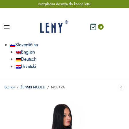
Brezplačna dostava do konca leta!
0
Slovenščina
English
Deutsch
Hrvatski
Domov
/
ŽENSKI MODELI
/
MOSKVA