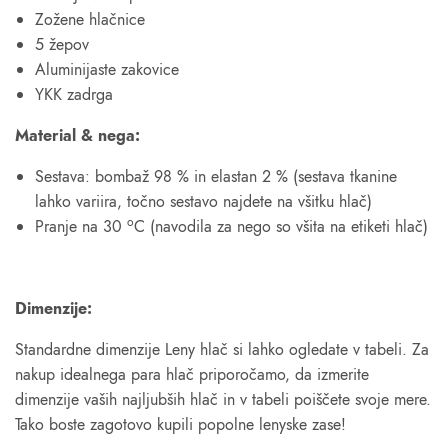
Zožene hlačnice
5 žepov
Aluminijaste zakovice
YKK zadrga
Material & nega:
Sestava: bombaž 98 % in elastan 2 % (sestava tkanine
lahko variira, točno sestavo najdete na všitku hlač)
o
Pranje na 30
C (navodila za nego so všita na etiketi hlač)
Dimenzije:
Standardne dimenzije Leny hlač si lahko ogledate v tabeli. Za
nakup idealnega para hlač priporočamo, da izmerite
dimenzije vaših najljubših hlač in v tabeli poiščete svoje mere.
Tako boste zagotovo kupili popolne lenyske zase!