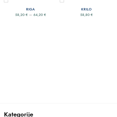
RIGA
KRILO
e
Price
–
58,20
€
64,20
€
58,80
€
e:
range:
0 €
58,20 €
gh
through
0 €
64,20 €
Kategorije