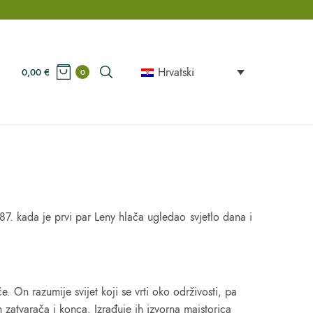
Hrvatski
0,00
€
0
987. kada je prvi par Leny hlača ugledao svjetlo dana i
e. On razumije svijet koji se vrti oko održivosti, pa
h zatvarača i konca. Izrađuje ih izvorna majstorica