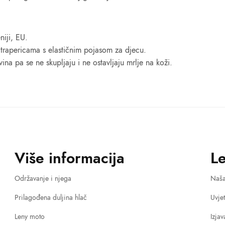
niji, EU.
) trapericama s elastičnim pojasom za djecu.
na pa se ne skupljaju i ne ostavljaju mrlje na koži.
Više informacija
L
Održavanje i njega
Naša
Prilagođena duljina hlač
Uvje
Leny moto
Izja