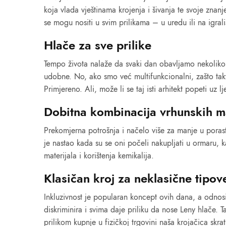
koja vlada vještinama krojenja i šivanja te svoje znanj
se mogu nositi u svim prilikama – u uredu ili na igrali
Hlače za sve prilike
Tempo života nalaže da svaki dan obavljamo nekoliko ak
udobne. No, ako smo već multifunkcionalni, zašto takv
Primjereno. Ali, može li se taj isti arhitekt popeti uz
Dobitna kombinacija vrhunskih ma
Prekomjerna potrošnja i načelo više za manje u porastu
je nastao kada su se oni počeli nakupljati u ormaru, k
materijala i korištenja kemikalija.
Klasičan kroj za neklasične tipov
Inkluzivnost je popularan koncept ovih dana, a odnosi 
diskriminira i svima daje priliku da nose Leny hlače.
prilikom kupnje u fizičkoj trgovini naša krojačica skrat