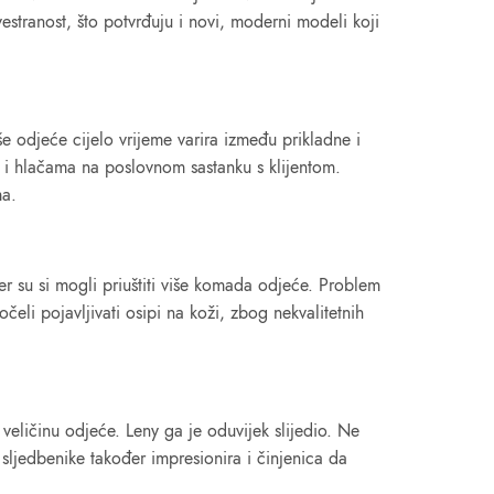
vestranost, što potvrđuju i novi, moderni modeli koji
e odjeće cijelo vrijeme varira između prikladne i
u i hlačama na poslovnom sastanku s klijentom.
ma.
jer su si mogli priuštiti više komada odjeće. Problem
eli pojavljivati osipi na koži, zbog nekvalitetnih
veličinu odjeće. Leny ga je oduvijek slijedio. Ne
sljedbenike također impresionira i činjenica da