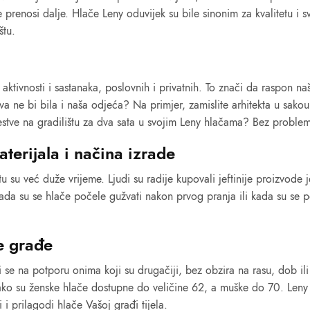
e prenosi dalje. Hlače Leny oduvijek su bile sinonim za kvalitetu i s
štu.
tivnosti i sastanaka, poslovnih i privatnih. To znači da raspon naš
a ne bi bila i naša odjeća? Na primjer, zamislite arhitekta u sako
 ljestve na gradilištu za dva sata u svojim Leny hlačama? Bez proble
terijala i načina izrade
 su već duže vrijeme. Ljudi su radije kupovali jeftinije proizvode 
ada su se hlače počele gužvati nakon prvog pranja ili kada su se poč
e građe
se na potporu onima koji su drugačiji, bez obzira na rasu, dob ili 
 Tako su ženske hlače dostupne do veličine 62, a muške do 70. Leny 
i i prilagodi hlače Vašoj građi tijela.