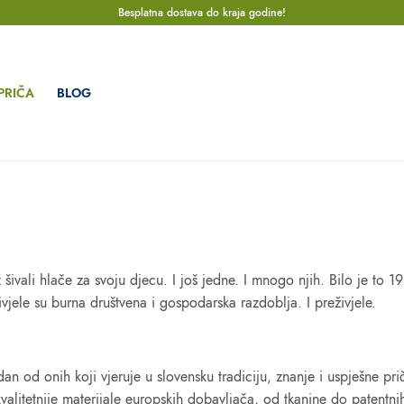
Besplatna dostava do kraja godine!
PRIČA
BLOG
ivali hlače za svoju djecu. I još jedne. I mnogo njih. Bilo je to 1
jele su burna društvena i gospodarska razdoblja. I preživjele.
an od onih koji vjeruje u slovensku tradiciju, znanje i uspješne prič
kvalitetnije materijale europskih dobavljača, od tkanine do patentni