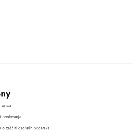
eny
 priča
ti poslovanja
va o zaščiti osobnih podataka