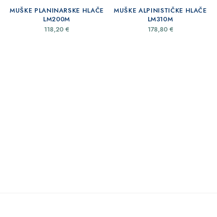
MUŠKE PLANINARSKE HLAČE
MUŠKE ALPINISTIČKE HLAČE
LM200M
LM310M
118,20
€
178,80
€
E